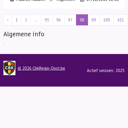
‹
1
2
...
95
96
97
98
99
100
101
Algemene info
.
© 2026 CbkRegio-Oost.be
Actief seizoen: 2025