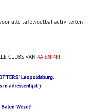
voor alle tafelvoetbal activiteiten
LLE CLUBS VAN
4A EN 4F
!
OTTERS" Leopoldsburg.
 in adressenlijst )
t Balen-Wezel!