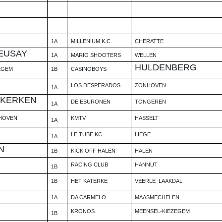
1A
MILLENIUM K.C.
CHERATTE
EUSAY
1A
MARIO SHOOTERS
WELLEN
HULDENBERG
EGEM
1B
CASINOBOYS
LOS DESPERADOS
ZONHOVEN
1A
RKERKEN
DE EBURONEN
TONGEREN
1A
HOVEN
KMTV
HASSELT
1A
LE TUBE KC
LIEGE
1A
N
1B
KICK OFF HALEN
HALEN
RACING CLUB
HANNUT
1B
1B
HET KATERKE
VEERLE
LAAKDAL
1A
DA CARMELO
MAASMECHELEN
KRONOS
MEENSEL-KIEZEGEM
1B