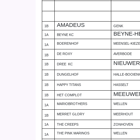
AMADEUS
1B
GENK
BEYNE-H
1A
BEYNE KC
BOERENHOF
MEENSEL-KIEZ
1A
DE ROXY
AVERBODE
1B
NIEUWE
1B
DREE
KC
1B
DUNGELHOF
HALLE-BOOIEN
1B
HAPPY TITANS
HASSELT
MEEUWE
1B
HET COMPLOT
MARIOBROTHERS
WELLEN
1A
MERRET GLORY
MEERHOUT
1B
1A
THE CREEPS
ZONHOVEN
THE PINK MARINOS
WELLEN
1A