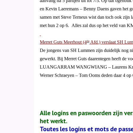
aanvang na 5 partijen uit tot 7/3. Op dat ogenbli
en Kevin Laeremans – Benny Daens gaven het goe
samen met Steve Terneus wist dan toch ook zijn l
met hun 2 op 6.
Alles zal dus op het veld van K
Merret Guts Meerhout (4
Afd.) verslaat SH Lu
de
De jongens van SH Lummen zijn duidelijk nog niet
gewerkt. Bij Merret Guts daarentegen heeft de vo
LUANGARRAM WANGWIANG – Laurens Kri
Werner Schraeyen – Tom Ooms deden daar 4 op 
Alle logins en paswoorden zijn vers
het werkt.
Toutes les logins et mots de pass