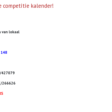
e competitie kalender!
 van lokaal
48
27079
66626
RS