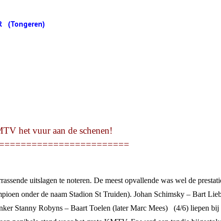
ngeren)
TV het vuur aan de schenen!
========================
rrassende uitslagen te noteren. De meest opvallende was wel de prestati
mpioen onder de naam Stadion St Truiden). Johan Schimsky – Bart Lie
linker Stanny Robyns – Baart Toelen (later Marc Mees)
(4/6) liepen bij