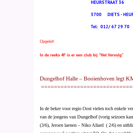
HEURSTRAAT 36
3700 DIETS - HEUR (To
Tel: 012/ 67 29 70
Opgelet!
In de reeks 4F is er een club bij "Het Vervolg"
Dungelhof Halle – Booienhoven legt KM
============================
In de beker voor regio Oost vielen toch enkele ve
van de jongens van Dungelhof (vorig seizoen ka
(3/6), Jeroen laenen – Niko Allard
( 2/6) en uitb