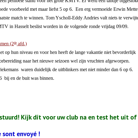
k een penibele stand voor het grote KMTV. Er werd een tandje bijgestok
de voorbeeld met maar liefst 5 op 6.
Een erg vermoeide Erwin Mette
aatste match te winnen. Tom Yscholl-Eddy Andries valt niets te verwijt
MTV in Hasselt beslist worden in de volgende ronde vrijdag 09/09.
mmen (2
afd.)
de
 op hun niveau en voor hen heeft de lange vakantie niet bevorderlijk
orbereiding naar het nieuwe seizoen wel zijn vruchten afgeworpen.
ekemans
waren duidelijk de uitblinkers met niet minder dan 6 op 6.
6
bij en de buit was binnen.
tuurd! Kijk dit voor uw club na en test het uit of
e sont envoyé !