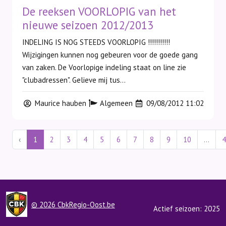
De reeksen VOORLOPIG van het
nieuwe seizoen 2012/2013
INDELING IS NOG STEEDS VOORLOPIG !!!!!!!!!!!
Wijzigingen kunnen nog gebeuren voor de goede gang
van zaken. De Voorlopige indeling staat on line zie
"clubadressen". Gelieve mij tus...
Maurice hauben
Algemeen
09/08/2012 11:02
‹
1
2
3
4
5
6
7
8
9
10
...
4
© 2026 CbkRegio-Oost.be
Actief seizoen: 2025