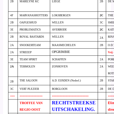
2B
MARILYNE KC
LIEGE
2B
DE 
4F
MARVANASHOTTERS
LOKSBERGEN
2C
THE
2B
OAFGESHUD
WELLEN
3C
SMI
3E
PROBLEMATICS
AVERBODE
2C
KAT
2B
ROYAL BASTARDS
WELLEN
RIN
2A
2A
SNOOKERTEAM
MAASMECHELEN
2B
O.D.
OPGRIMBIE
2A
STREEEP
Vrij 
3E
TEAM SPIRIT
SCHAFFEN
2A
POR
2A
TERMOLEN
ZONHOVEN
2A
WEE
ROT
THE SALOON
A.D. EIJSDEN (Nederl.)
2B
STA
2B
3C
VERT PLEZIER
BORGLOON
2B
DE 
===
===============
========================
===
RECHTSTREEKSE
TROFFEE VAN
Eli
UITSCHAKELING.
REGIO OOST
dire