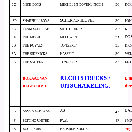
3C
MIKE-BOYS
MECHELEN-BOVENLINGEN
3C
KCK
SCHERPENHEUVEL
3D
SHARPHILLBOYS
3C
PON
3C
TEAM SUNSHINE
SINT TRUIDEN
3D
KLA
DE 
3A
THE MOOD
MEEUWEN
3A
3B
THE ROYALS
TONGEREN
3B
KIC
3A
THE SIDEKICKS
HASSELT
3C
WE
3B
THE SNIPERS
TONGEREN
3B
LE 
RECHTSTREEKSE
BOKAAL VAN
Eli
UITSCHAKELING.
REGIO OOST
dire
AS
BA
4A
ASSE BIEGELS AS
4B
4F
BUITING UNITED
PAAL
4F
SMU
4B
BUURTHUIS
HEUSDEN-ZOLDER
Vrij 