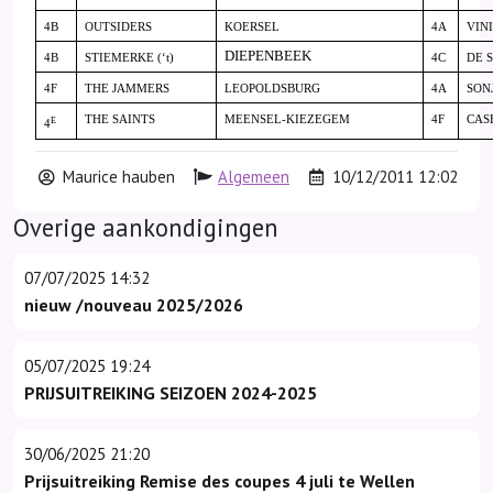
4B
OUTSIDERS
KOERSEL
4A
VINI
DIEPENBEEK
4B
STIEMERKE (‘t)
4C
DE 
4F
THE JAMMERS
LEOPOLDSBURG
4A
SON
THE SAINTS
MEENSEL-KIEZEGEM
4F
CAS
E
4
Maurice hauben
Algemeen
10/12/2011 12:02
Overige aankondigingen
07/07/2025 14:32
nieuw /nouveau 2025/2026
05/07/2025 19:24
PRIJSUITREIKING SEIZOEN 2024-2025
30/06/2025 21:20
Prijsuitreiking Remise des coupes 4 juli te Wellen