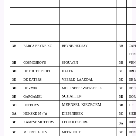
3B
BARCA BEYNE KC
BEYNE-HEUSAY
3B
CAFE
TON
3B
COSMOSBOYS
SPOUWEN
3B
VEN
3D
DE FOUTE PLOEG
HALEN
3C
BRU
3E
DE KATERS
VEERLE
LAAKDAL
3E
DE 
3D
DE ZWIK
MOLENBEEK-WERSBEEK
3E
DE 
SCHAFFEN
3E
GARGAMEL
3D
DOR
MEENSEL-KIEZEGEM
3D
HOFBOYS
3D
L.C.
3A
HUKSKE 05 (‘t)
DIEPENBEEK
3C
SIEB
3E
KAMPSE SJOTTERS
LEOPOLDSBURG
BIB
3A
3E
MERRET GUTS
MEERHOUT
3D
DEN