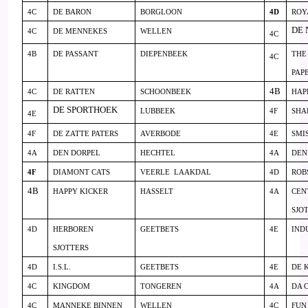
4C
DE BARON
BORGLOON
4D
ROY
DE 
4C
DE MENNEKES
WELLEN
4C
4B
DE PASSANT
DIEPENBEEK
THE
4C
PAP
4B
4C
DE RATTEN
SCHOONBEEK
HAP
DE SPORTHOEK
LUBBEEK
4F
SHA
4E
4F
DE ZATTE PATERS
AVERBODE
4E
SMIS
4A
DEN DORPEL
HECHTEL
4A
DEN
4F
DIAMONT CATS
VEERLE
LAAKDAL
4D
ROB
4B
HAPPY KICKER
HASSELT
4A
CEN
SJO
4D
HERBOREN
GEETBETS
4E
IND
SJOTTERS
4D
I.S.L.
GEETBETS
4E
DE 
4C
KINGDOM
TONGEREN
4A
DA 
4C
MANNEKE BINNEN
WELLEN
4C
FUN