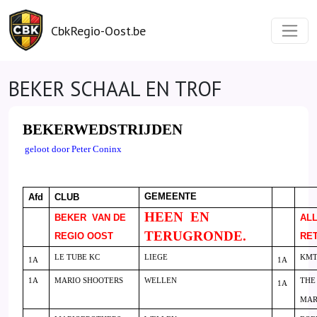
CbkRegio-Oost.be
BEKER SCHAAL EN TROF
BEKERWEDSTRIJDEN
geloot door Peter Coninx
GEMEENTE
Afd
CLUB
HEEN
EN
BEKER
VAN DE
ALL
TERUGRONDE.
REGIO OOST
RE
LE TUBE KC
LIEGE
KM
1A
1A
1A
MARIO SHOOTERS
WELLEN
THE
1A
MAR