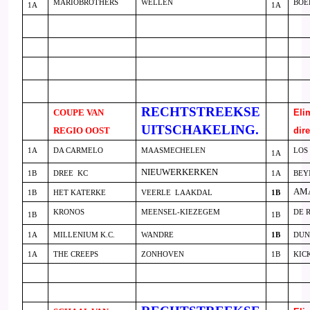
MARIOBROTHERS
WELLEN
BOE
1A
1A
RECHTSTREEKSE
COUPE VAN
Eli
UITSCHAKELING.
REGIO OOST
dire
1A
DA CARMELO
MAASMECHELEN
LOS
1A
NIEUWERKERKEN
1B
DREE
KC
1A
BEY
AM
1B
HET KATERKE
VEERLE
LAAKDAL
1B
KRONOS
MEENSEL-KIEZEGEM
DE 
1B
1B
1A
MILLENIUM K.C.
WANDRE
1B
DUN
1A
THE CREEPS
ZONHOVEN
1B
KIC