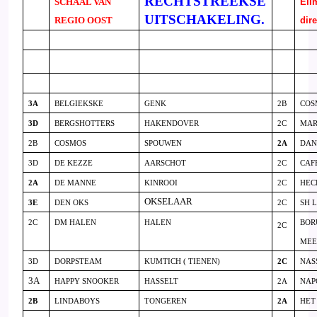
RECHTSTREEKSE
SCHAAL VAN
Eli
UITSCHAKELING.
REGIO OOST
dire
3A
BELGIEKSKE
GENK
2B
COS
3D
BERGSHOTTERS
HAKENDOVER
2C
MAR
2B
COSMOS
SPOUWEN
2A
DAN
3D
DE KEZZE
AARSCHOT
2C
CAFE
2A
DE MANNE
KINROOI
2C
HEC
OKSELAAR
3E
DEN OKS
2C
SH 
2C
DM HALEN
HALEN
BOR
2C
MEE
3D
DORPSTEAM
KUMTICH ( TIENEN)
2C
NAS
3A
HAPPY SNOOKER
HASSELT
2A
NAP
2B
LINDABOYS
TONGEREN
2A
HET