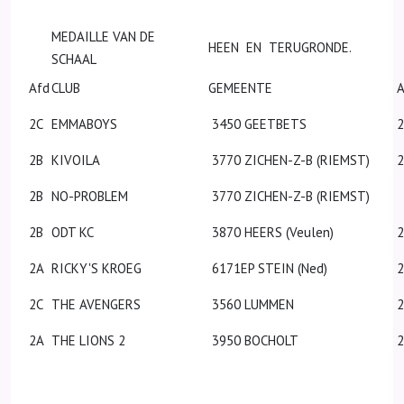
MEDAILLE VAN DE
HEEN EN TERUGRONDE.
SCHAAL
Afd
CLUB
GEMEENTE
A
2C
EMMABOYS
3450 GEETBETS
2
2B
KIVOILA
3770 ZICHEN-Z-B (RIEMST)
2
2B
NO-PROBLEM
3770 ZICHEN-Z-B (RIEMST)
2B
ODT KC
3870 HEERS (Veulen)
2
2A
RICKY'S KROEG
6171EP STEIN (Ned)
2C
THE AVENGERS
3560 LUMMEN
2A
THE LIONS 2
3950 BOCHOLT