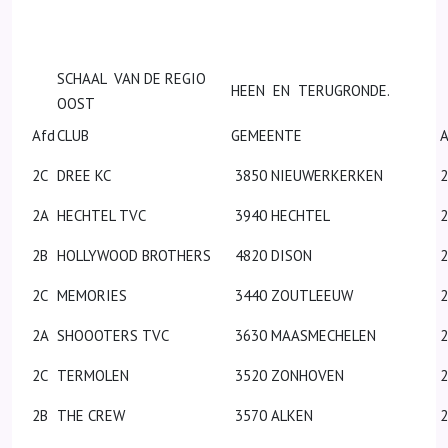
SCHAAL VAN DE REGIO
HEEN EN TERUGRONDE.
OOST
Afd
CLUB
GEMEENTE
A
2C
DREE KC
3850 NIEUWERKERKEN
2
2A
HECHTEL TVC
3940 HECHTEL
2
2B
HOLLYWOOD BROTHERS
4820 DISON
2
2C
MEMORIES
3440 ZOUTLEEUW
2
2A
SHOOOTERS TVC
3630 MAASMECHELEN
2C
TERMOLEN
3520 ZONHOVEN
2B
THE CREW
3570 ALKEN