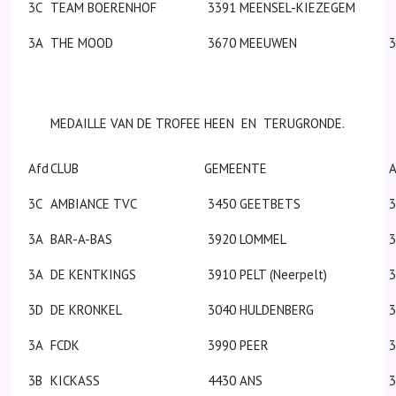
3C
TEAM BOERENHOF
3391 MEENSEL-KIEZEGEM
3A
THE MOOD
3670 MEEUWEN
3
MEDAILLE VAN DE TROFEE
HEEN EN TERUGRONDE.
Afd
CLUB
GEMEENTE
A
3C
AMBIANCE TVC
3450 GEETBETS
3A
BAR-A-BAS
3920 LOMMEL
3A
DE KENTKINGS
3910 PELT (Neerpelt)
3D
DE KRONKEL
3040 HULDENBERG
3
3A
FCDK
3990 PEER
3
3B
KICKASS
4430 ANS