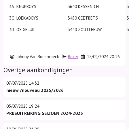
3A
KNUPBOYS
3640 KESSENICH
3C
LOEKABOYS
3450 GEETBETS
3D
OS GELUK
3440 ZOUTLEEUW
3
Johnny Van Roosbroeck
Beker
15/09/2024 20:26
Overige aankondigingen
07/07/2025 14:32
nieuw /nouveau 2025/2026
05/07/2025 19:24
PRIJSUITREIKING SEIZOEN 2024-2025