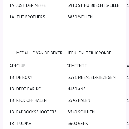
1A
JUST DER NEFFE
3910 ST HUIBRECHTS-LILLE
1A
THE BROTHERS
3830 WELLEN
MEDAILLE VAN DE BEKER
HEEN EN TERUGRONDE.
Afd
CLUB
GEMEENTE
A
1B
DE ROXY
3391 MEENSEL-KIEZEGEM
1
1B
DEDE BAR KC
4430 ANS
1
1B
KICK OFF HALEN
3545 HALEN
1
1B
PADDOCKSSHOOTERS
3540 SCHULEN
1B
TULPKE
3600 GENK
1