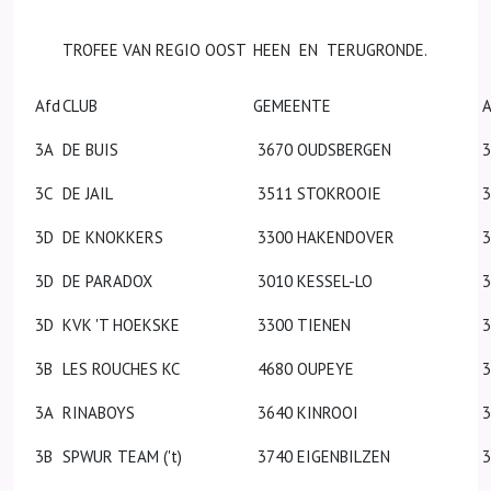
TROFEE VAN REGIO OOST
HEEN EN TERUGRONDE.
Afd
CLUB
GEMEENTE
A
3A
DE BUIS
3670 OUDSBERGEN
3
3C
DE JAIL
3511 STOKROOIE
3
3D
DE KNOKKERS
3300 HAKENDOVER
3
3D
DE PARADOX
3010 KESSEL-LO
3D
KVK 'T HOEKSKE
3300 TIENEN
3
3B
LES ROUCHES KC
4680 OUPEYE
3
3A
RINABOYS
3640 KINROOI
3
3B
SPWUR TEAM ('t)
3740 EIGENBILZEN
3